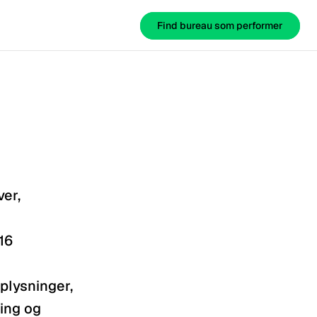
Find bureau som performer
Find bureau som performer
er, 
6 
lysninger, 
ing og 