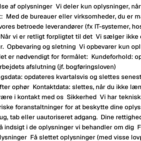
se af oplysninger  Vi deler kun oplysninger, når 
:  Med de bureauer eller virksomheder, du er ma
ores betroede leverandører (fx IT-systemer, host
år vi er retligt forpligtet til det  Vi sælger ikke 
.  Opbevaring og sletning  Vi opbevarer kun oply
t er nødvendigt for formålet:  Kundeforhold: op t
bejdets afslutning (jf. bogføringsloven)  
ngsdata: opdateres kvartalsvis og slettes senest
ter ophør  Kontaktdata: slettes, når du ikke læn
være i kontakt med os  Sikkerhed  Vi har teknisk
iske foranstaltninger for at beskytte dine oplys
, tab eller uautoriseret adgang.  Dine rettighed
  Få indsigt i de oplysninger vi behandler om dig  Få
lysninger  Få slettet oplysninger (med visse lovp