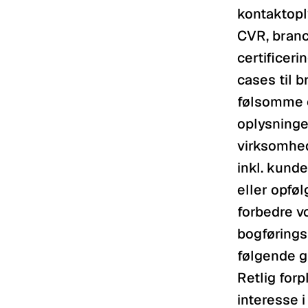
kontaktopl
CVR, branc
certificeri
cases til b
følsomme o
oplysninger
virksomhed
inkl. kund
eller opfø
forbedre vo
bogførings
følgende gru
Retlig forpl
interesse i 