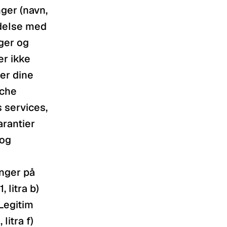
er (navn, 
delse med 
ger og 
r ikke 
r dine 
che 
services, 
rantier 
og 
 
nger på 
litra b)  
Legitim 
tra f)  