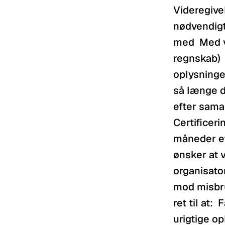
Videregivel
nødvendigt
med  Med v
regnskab)  N
oplysninger
så længe de
efter samar
Certificeri
måneder ef
ønsker at 
organisator
mod misbrug
ret til at:
urigtige op