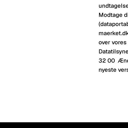
undtagelse
Modtage din
(dataportab
maerket.dk 
over vores
Datatilsyne
32 00  Ænd
nyeste ver