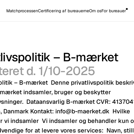
Matchprocessen
Certificering af bureauerne
Om os
For bureauer
tlivspolitik – B-mærket 
eret d. 1/10-2025
olitik – B-mærket  Denne privatlivspolitik beskriv
mærket indsamler, bruger og beskytter 
sninger.  Dataansvarlig B-mærket CVR: 4137041
 Danmark Kontakt: info@b-maerket.dk  Hvilke 
r vi indsamler  Vi indsamler og behandler kun op
endige for at levere vores services:  Navn, still