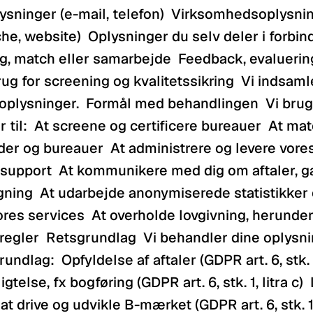
ysninger (e-mail, telefon)  Virksomhedsoplysning
he, website)  Oplysninger du selv deler i forbin
ng, match eller samarbejde  Feedback, evaluerin
rug for screening og kvalitetssikring  Vi indsamle
plysninger.  Formål med behandlingen  Vi bruge
 til:  At screene og certificere bureauer  At mat
er og bureauer  At administrere og levere vores 
esupport  At kommunikere med dig om aftaler, ga
lgning  At udarbejde anonymiserede statistikker 
res services  At overholde lovgivning, herunder
regler  Retsgrundlag  Vi behandler dine oplysni
ndlag:  Opfyldelse af aftaler (GDPR art. 6, stk. 1, 
igtelse, fx bogføring (GDPR art. 6, stk. 1, litra c)  
at drive og udvikle B-mærket (GDPR art. 6, stk. 1, li