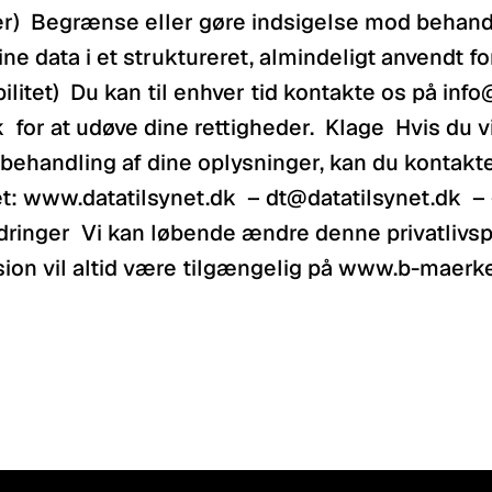
r)  Begrænse eller gøre indsigelse mod behandl
e data i et struktureret, almindeligt anvendt fo
ilitet)  Du kan til enhver tid kontakte os på inf
 for at udøve dine rettigheder.  Klage  Hvis du vi
 behandling af dine oplysninger, kan du kontakte
t: www.datatilsynet.dk  – dt@datatilsynet.dk  – 
ringer  Vi kan løbende ændre denne privatlivspol
sion vil altid være tilgængelig på www.b-maerke