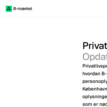
Priva
Opdat
Privatlivsp
hvordan B-
personoply
København,
oplysninge
som er nødv