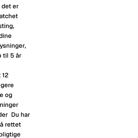
det er 
tchet 
ing, 
dine 
sninger, 
il 5 år 
 12 
gere 
e og 
ninger 
er  Du har 
 rettet 
ligtige 