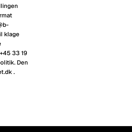
ingen  
rmat 
o@b-
l klage 
 
+45 33 19 
itik. Den 
t.dk .