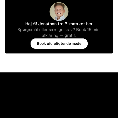
Hej 👋 Jonathan fra B-mærket her.
Spørgsmål eller særlige krav? Book 15 min 
afklaring — gratis.
Book uforpligtende møde
Book uforpligtende møde