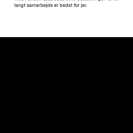
langt samarbejde er bedst for jer.
1.000+ virksomheder har arbejdet med B-mærket bureauer
"Bureau branchen, er blevet ødelagt de 
sidste par år, så at skabe noget 
gennemsigtighed, og noget klarhed, er 